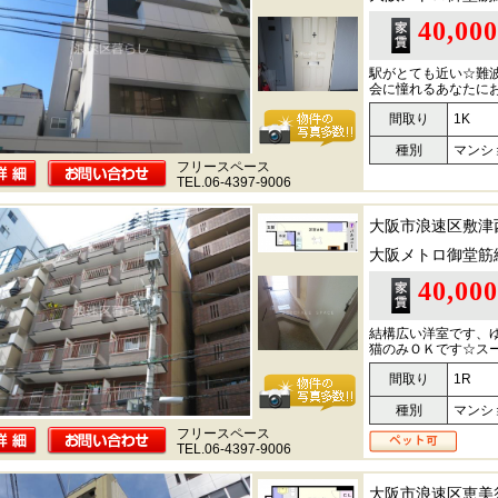
40,00
駅がとても近い☆難
会に憧れるあなたに
間取り
1K
種別
マンシ
フリースペース
TEL.06-4397-9006
大阪市浪速区敷津
大阪メトロ御堂筋
40,00
結構広い洋室です、
猫のみＯＫです☆ス
間取り
1R
種別
マンシ
フリースペース
TEL.06-4397-9006
大阪市浪速区恵美