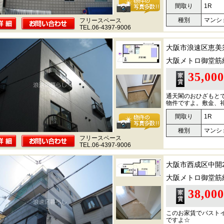
間取り
1R
種別
マンシ
フリースペース
TEL.06-4397-9006
大阪市浪速区恵美
大阪メトロ御堂筋
35,00
通天閣のおひざもと
物件ですよ。敷金、
間取り
1R
種別
マンシ
フリースペース
TEL.06-4397-9006
大阪市西成区中開
大阪メトロ御堂筋
38,00
このお家賃でバスト
ですよ☆