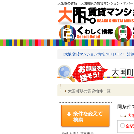
大阪市の賃貸
｜大国町駅の賃貸マンション・アパー
[大阪 賃貸マンション情報.NET] TOP
沿
大国町
大国町駅の賃貸物件一覧
同条件
大
全駅
条件を選んで再表示