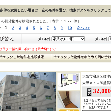
条件を変更したい場合は、左の条件を選び、検索ボタンをクリックして
件
の賃貸物件が検索されました。[ 表示 ： 1～20件 ]
1
 :
2
3
4
5
6
7
8
9
10
次へ >>
第1条件
第2条件
較及び一括お問い合わせは最大5件まで
大阪市浪速区敷津
大阪メトロ御堂筋
32,00
日当りもとても良く
リューやしまむらも
ターも近いですよ！