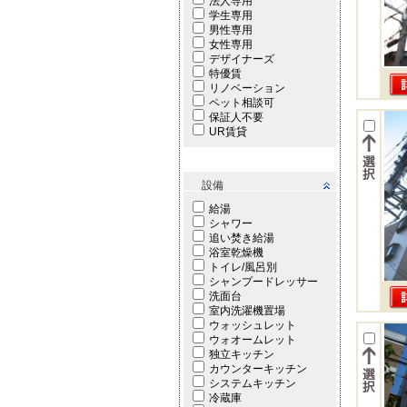
法人専用
学生専用
男性専用
女性専用
デザイナーズ
特優賃
リノベーション
ペット相談可
保証人不要
UR賃貸
設備
給湯
シャワー
追い焚き給湯
浴室乾燥機
トイレ/風呂別
シャンプードレッサー
洗面台
室内洗濯機置場
ウォッシュレット
ウォオームレット
独立キッチン
カウンターキッチン
システムキッチン
冷蔵庫