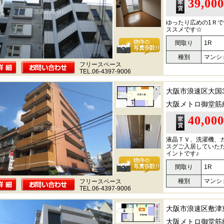
39,00
ゆったり広めの1Ｒ
ススメです☆
間取り
1R
種別
マンシ
フリースペース
TEL.06-4397-9006
大阪市浪速区大国
大阪メトロ御堂筋
40,00
液晶ＴＶ、洗濯機、
スグご入居していた
イントです♪
間取り
1R
種別
マンシ
フリースペース
TEL.06-4397-9006
大阪市浪速区敷津
大阪メトロ御堂筋