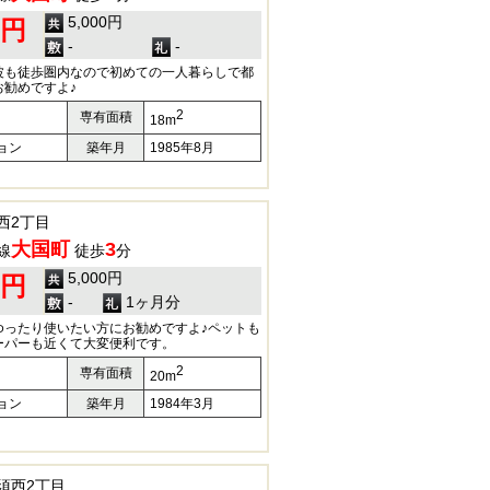
5,000円
0円
-
-
波も徒歩圏内なので初めての一人暮らしで都
お勧めですよ♪
2
専有面積
18m
ョン
築年月
1985年8月
西2丁目
大国町
3
線
徒歩
分
5,000円
0円
-
1ヶ月分
ゆったり使いたい方にお勧めですよ♪ペットも
ーパーも近くて大変便利です。
2
専有面積
20m
ョン
築年月
1984年3月
須西2丁目