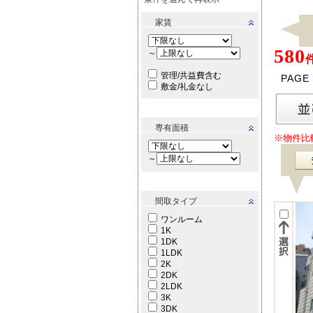
家賃
580
～
管理/共益費含む
PAGE
敷金/礼金なし
専有面積
※物件比
～
間取タイプ
ワンルーム
1K
1DK
1LDK
2K
2DK
2LDK
3K
3DK