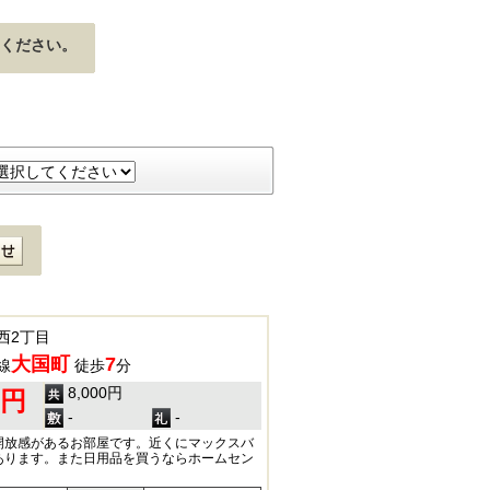
ください。
西2丁目
大国町
7
線
徒歩
分
8,000円
0円
-
-
開放感があるお部屋です。近くにマックスバ
あります。また日用品を買うならホームセン