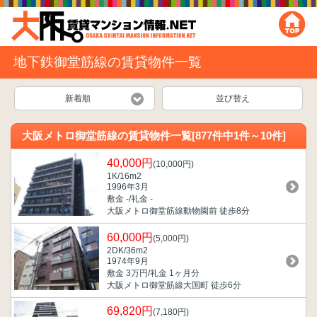
地下鉄御堂筋線の賃貸物件一覧
新着順
並び替え
大阪メトロ御堂筋線の賃貸物件一覧[877件中1件～10件]
40,000円
(10,000円)
1K/16m
2
1996年3月
敷金 -/礼金 -
大阪メトロ御堂筋線動物園前 徒歩8分
60,000円
(5,000円)
2DK/36m
2
1974年9月
敷金 3万円/礼金 1ヶ月分
大阪メトロ御堂筋線大国町 徒歩6分
69,820円
(7,180円)