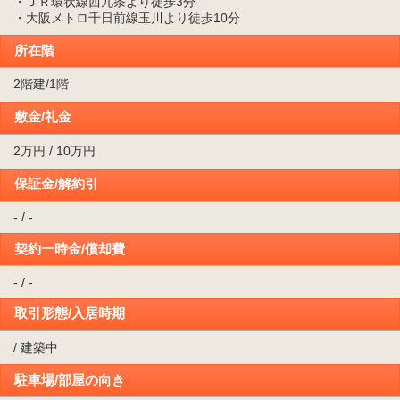
・ＪＲ環状線西九条より徒歩3分
・大阪メトロ千日前線玉川より徒歩10分
所在階
2階建/1階
敷金/礼金
2万円 / 10万円
保証金/解約引
- / -
契約一時金/償却費
- / -
取引形態/入居時期
/ 建築中
駐車場/部屋の向き