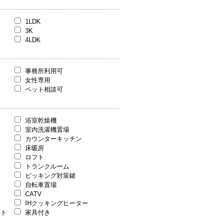
1LDK
3K
4LDK
事務所利用可
女性専用
ペット相談可
浴室乾燥機
室内洗濯機置場
カウンターキッチン
床暖房
ロフト
トランクルーム
ピッキング対策鍵
自転車置場
CATV
IHクッキングヒーター
ット
家具付き