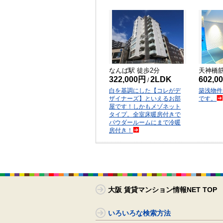
なんば
駅 徒歩
2
分
天神橋
322,000円
2LDK
602,0
/
白を基調にした【コレがデ
築浅物件
ザイナーズ】といえるお部
です。
屋です！しかもメゾネット
タイプ。全室床暖房付きで
パウダールームにまで冷暖
房付き！
大阪 賃貸マンション情報NET TOP
いろいろな検索方法