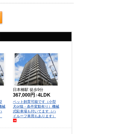
日本橋
駅 徒歩
9
分
367,000円
4LDK
/
型
ペット飼育可能です（小型
機械
犬or猫・条件変動有り）機械
ハ
式駐車場も付いてます（ハ
）
イルーフ車用もあります）