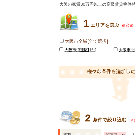
大阪の家賃30万円以上の高級賃貸物件
1
エリアを選ぶ
※必須
大阪市全域[全て選択]
大阪市浪速区[1件]
大阪市北区
2
条件で絞り込む
※
賃料