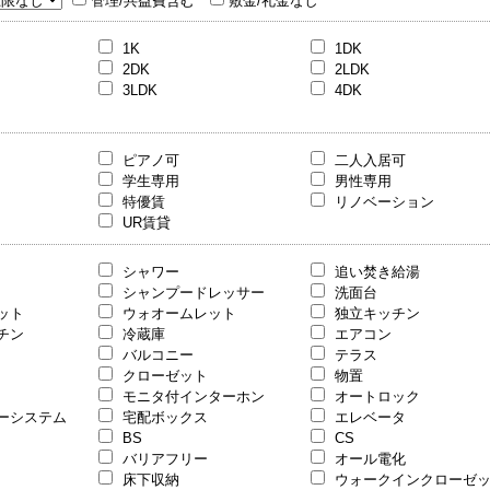
管理/共益費含む
敷金/礼金なし
1K
1DK
2DK
2LDK
3LDK
4DK
ピアノ可
二人入居可
学生専用
男性専用
特優賃
リノベーション
UR賃貸
シャワー
追い焚き給湯
シャンプードレッサー
洗面台
ット
ウォオームレット
独立キッチン
チン
冷蔵庫
エアコン
バルコニー
テラス
クローゼット
物置
モニタ付インターホン
オートロック
ーシステム
宅配ボックス
エレベータ
BS
CS
バリアフリー
オール電化
床下収納
ウォークインクローゼ