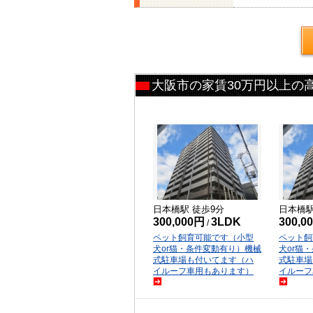
大阪市の家賃30万円以上の
日本橋
駅 徒歩
9
分
日本橋
300,000円
3LDK
300,0
/
ペット飼育可能です（小型
ペット飼
犬or猫・条件変動有り）機械
犬or猫
式駐車場も付いてます（ハ
式駐車場
イルーフ車用もあります）
イルーフ