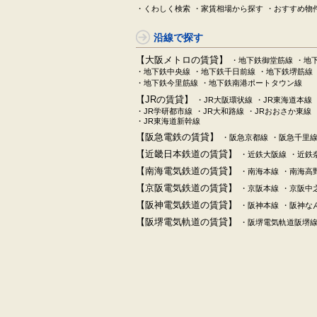
・くわしく検索
・家賃相場から探す
・おすすめ物
沿線で探す
【大阪メトロの賃貸】
・地下鉄御堂筋線
・地
・地下鉄中央線
・地下鉄千日前線
・地下鉄堺筋線
・地下鉄今里筋線
・地下鉄南港ポートタウン線
【JRの賃貸】
・JR大阪環状線
・JR東海道本線
・JR学研都市線
・JR大和路線
・JRおおさか東線
・JR東海道新幹線
【阪急電鉄の賃貸】
・阪急京都線
・阪急千里
【近畿日本鉄道の賃貸】
・近鉄大阪線
・近鉄
【南海電気鉄道の賃貸】
・南海本線
・南海高
【京阪電気鉄道の賃貸】
・京阪本線
・京阪中
【阪神電気鉄道の賃貸】
・阪神本線
・阪神な
【阪堺電気軌道の賃貸】
・阪堺電気軌道阪堺