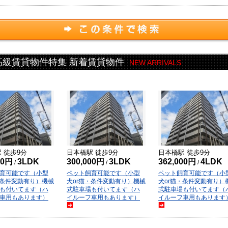
高級賃貸物件特集 新着賃貸物件
NEW ARRIVALS
駅 徒歩
9
分
日本橋
駅 徒歩
9
分
日本橋
駅 徒歩
9
分
00円
3LDK
300,000円
3LDK
362,000円
4LDK
/
/
/
育可能です（小型
ペット飼育可能です（小型
ペット飼育可能です（小
・条件変動有り）機械
犬or猫・条件変動有り）機械
犬or猫・条件変動有り）
も付いてます（ハ
式駐車場も付いてます（ハ
式駐車場も付いてます（
車用もあります）
イルーフ車用もあります）
イルーフ車用もあります