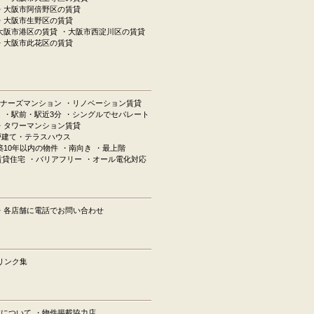
・大阪市阿倍野区の賃貸
・大阪市生野区の賃貸
大阪市港区の賃貸
・大阪市西淀川区の賃貸
・大阪市此花区の賃貸
ナーズマンション
・リノベーション賃貸
ン
・駅前・駅近3分
・シングルでセパレート
・タワーマンション賃貸
戸建て・テラスハウス
築10年以内の物件
・南向き
・最上階
賃貸住宅
・バリアフリー
・オール電化対応
・各店舗に電話でお問い合わせ
リンク集
載について
・物件掲載協力店