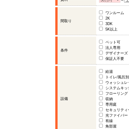
～
ワンルーム
2K
間取り
3DK
5K以上
ペット可
法人専用
条件
デザイナーズ
保証人不要
給湯
トイレ/風呂別
ウォッシュレ
システムキッ
フローリング
設備
収納
専用庭
セキュリティ
光ファイバー
有線
角部屋