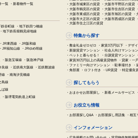
件一覧
・新着物件一覧
・大阪市城東区の賃貸
・大阪市平野区の賃貸
・大阪市鶴見区の賃貸
・大阪市住吉区の賃貸
・大阪市東成区の賃貸
・大阪市旭区の賃貸
・
・大阪市大正区の賃貸
・大阪市西成区の賃貸
・大阪市住之江区の賃貸
下鉄谷町線
・地下鉄四つ橋線
・地下鉄長堀鶴見緑地線
特集から探す
・JR東西線
・JR阪和線
・敷金礼金ゼロゼロ
・家賃3万円以下
・デザイ
・JR福知山線
・JRゆめ咲線
・新築賃貸マンション
・社会人向けマンショ
・ペットと暮らせる！
・分譲賃貸マンション
線
・阪急宝塚線
・阪急神戸線
・家賃30万円以上の高級賃貸物件
・貸家・一
・ファミリー向けマンション
・駐車場付き
・
奈良線
・近鉄南大阪線
・近鉄難波線
・角部屋
・ロフト付き
・UR賃貸
・特定優良
野線
・南海汐見橋線
之島線
探してもらう
んば線
・おまかせお部屋探し
・新着メールサービス
線
・阪堺電気軌道上町線
お役立ち情報
・お部屋探しQ&A
・お部屋探し用語集
・相互
インフォメーション
・広告掲載のお問い合わせ
・賃貸物件無料掲