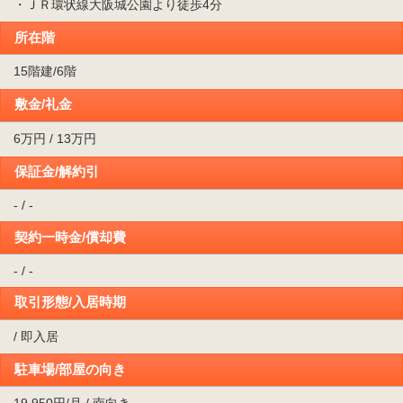
・ＪＲ環状線大阪城公園より徒歩4分
所在階
15階建/6階
敷金/礼金
6万円 / 13万円
保証金/解約引
- / -
契約一時金/償却費
- / -
取引形態/入居時期
/ 即入居
駐車場/部屋の向き