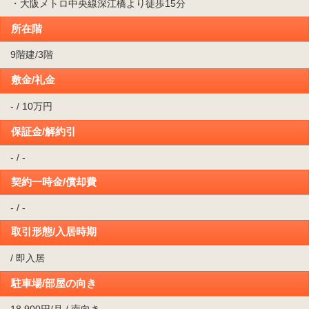
・大阪メトロ中央線深江橋より徒歩15分
所在階
9階建/3階
敷金/礼金
- / 10万円
保証金/解約引
- / -
契約一時金/償却費
- / -
取引形態/入居時期
/ 即入居
駐車場/部屋の向き