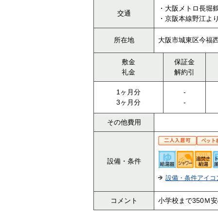
・大阪メトロ長堀
交通
・京阪本線野江より
所在地
大阪市城東区今福西
敷金
保証金
礼金
解約引
1ヶ月分
-
3ヶ月分
-
その他費用
設備・条件
設備・条件アイコ
コメント
小学校まで350Ｍ