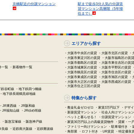
京橋駅近の分譲マンション
駅まで徒歩3分人気の分譲賃
貸マンション高層階（5年帰
任まで）
エリアから探す
・大阪市中央区の賃貸
・大阪市北区の賃貸
・
・大阪市東淀川区の賃貸
・大阪市福島区の賃
・大阪市都島区の賃貸
・大阪市東住吉区の賃
件一覧
・新着物件一覧
・大阪市城東区の賃貸
・大阪市平野区の賃貸
・大阪市鶴見区の賃貸
・大阪市住吉区の賃貸
・大阪市東成区の賃貸
・大阪市旭区の賃貸
・
・大阪市大正区の賃貸
・大阪市西成区の賃貸
・大阪市住之江区の賃貸
下鉄谷町線
・地下鉄四つ橋線
・地下鉄長堀鶴見緑地線
特集から探す
・JR東西線
・JR阪和線
・敷金礼金ゼロゼロ
・家賃3万円以下
・デザイ
・JR福知山線
・JRゆめ咲線
・新築賃貸マンション
・社会人向けマンショ
・ペットと暮らせる！
・分譲賃貸マンション
線
・阪急宝塚線
・阪急神戸線
・家賃30万円以上の高級賃貸物件
・貸家・一
・ファミリー向けマンション
・駐車場付き
・
奈良線
・近鉄南大阪線
・近鉄難波線
・角部屋
・ロフト付き
・UR賃貸
・特定優良