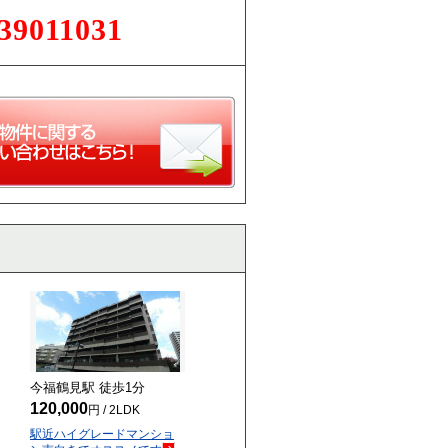
39011031
今福鶴見駅 徒歩
1
分
120,000
円 / 2LDK
駅近ハイグレードマンショ