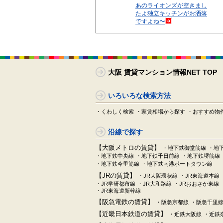
あのライオンズが空きまし
たよ独立キッチンがお洒落
ですよね〜
大阪 賃貸マンション情報NET TOP
いろいろな検索方法
・くわしく検索
・家賃相場から探す
・おすすめ物
沿線で探す
【大阪メトロの賃貸】
・地下鉄御堂筋線
・地
・地下鉄中央線
・地下鉄千日前線
・地下鉄堺筋線
・地下鉄今里筋線
・地下鉄南港ポートタウン線
【JRの賃貸】
・JR大阪環状線
・JR東海道本線
・JR学研都市線
・JR大和路線
・JRおおさか東線
・JR東海道新幹線
【阪急電鉄の賃貸】
・阪急京都線
・阪急千里
【近畿日本鉄道の賃貸】
・近鉄大阪線
・近鉄