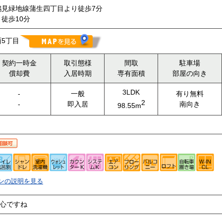
鶴見緑地線蒲生四丁目より徒歩7分
徒歩10分
5丁目
契約一時金
取引態様
間取
駐車場
償却費
入居時期
専有面積
部屋の向き
3LDK
-
一般
有り無料
2
-
即入居
南向き
98.55m
ンの説明を見る
安心ですね