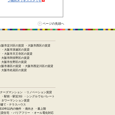
ン南向きでオススメです
ページの先頭へ
大阪市淀川区の賃貸
・大阪市西区の賃貸
貸
・大阪市浪速区の賃貸
貸
・大阪市天王寺区の賃貸
・大阪市阿倍野区の賃貸
・大阪市生野区の賃貸
大阪市港区の賃貸
・大阪市西淀川区の賃貸
・大阪市此花区の賃貸
ナーズマンション
・リノベーション賃貸
ン
・駅前・駅近3分
・シングルでセパレート
・タワーマンション賃貸
戸建て・テラスハウス
築10年以内の物件
・南向き
・最上階
賃貸住宅
・バリアフリー
・オール電化対応