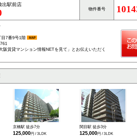
R放出駅前店
1014
物件番号
0
号
目7番9号1階
761
大阪賃貸マンション情報NETを見て」とお伝えいただく
京橋駅 徒歩
7
分
関目駅 徒歩
3
分
125,000
125,000
円 / 3LDK
円 / 3LDK