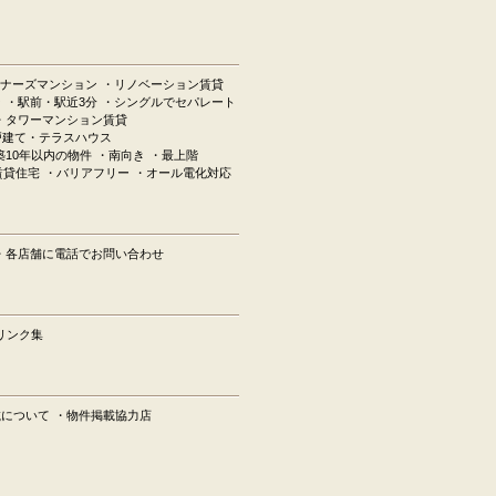
ナーズマンション
・リノベーション賃貸
ン
・駅前・駅近3分
・シングルでセパレート
・タワーマンション賃貸
戸建て・テラスハウス
築10年以内の物件
・南向き
・最上階
賃貸住宅
・バリアフリー
・オール電化対応
・各店舗に電話でお問い合わせ
リンク集
載について
・物件掲載協力店