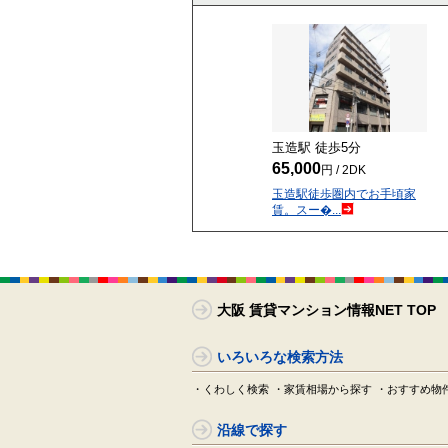
玉造駅 徒歩
5
分
65,000
円 / 2DK
玉造駅徒歩圏内でお手頃家
賃。スー�...
大阪 賃貸マンション情報NET TOP
いろいろな検索方法
・くわしく検索
・家賃相場から探す
・おすすめ物
沿線で探す