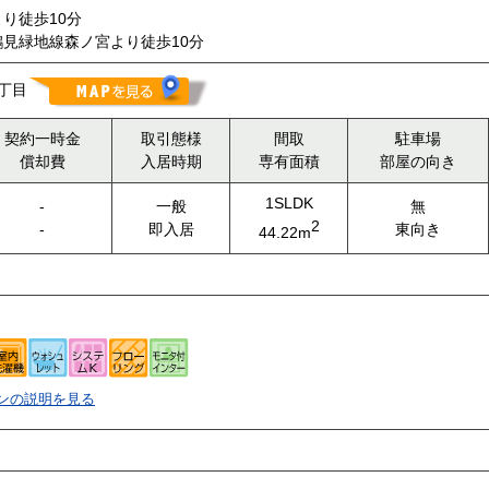
り徒歩10分
見緑地線森ノ宮より徒歩10分
丁目
契約一時金
取引態様
間取
駐車場
償却費
入居時期
専有面積
部屋の向き
1SLDK
-
一般
無
2
-
即入居
東向き
44.22m
ンの説明を見る