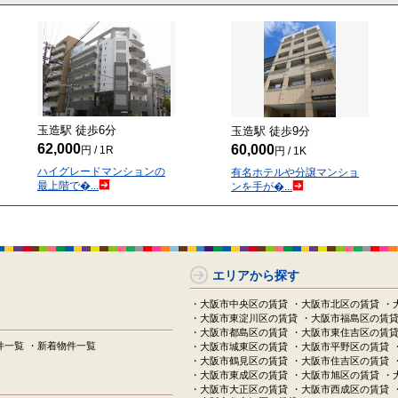
玉造駅 徒歩
6
分
玉造駅 徒歩
9
分
62,000
60,000
円 / 1R
円 / 1K
ハイグレードマンションの
有名ホテルや分譲マンショ
最上階で�...
ンを手が�...
エリアから探す
・大阪市中央区の賃貸
・大阪市北区の賃貸
・
・大阪市東淀川区の賃貸
・大阪市福島区の賃
・大阪市都島区の賃貸
・大阪市東住吉区の賃
件一覧
・新着物件一覧
・大阪市城東区の賃貸
・大阪市平野区の賃貸
・大阪市鶴見区の賃貸
・大阪市住吉区の賃貸
・大阪市東成区の賃貸
・大阪市旭区の賃貸
・
・大阪市大正区の賃貸
・大阪市西成区の賃貸