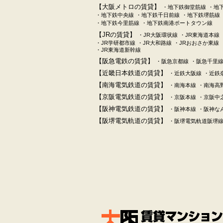
【大阪メトロの賃貸】
・地下鉄御堂筋線
・地
・地下鉄中央線
・地下鉄千日前線
・地下鉄堺筋線
・地下鉄今里筋線
・地下鉄南港ポートタウン線
【JRの賃貸】
・JR大阪環状線
・JR東海道本線
・JR学研都市線
・JR大和路線
・JRおおさか東線
・JR東海道新幹線
【阪急電鉄の賃貸】
・阪急京都線
・阪急千里
【近畿日本鉄道の賃貸】
・近鉄大阪線
・近鉄
【南海電気鉄道の賃貸】
・南海本線
・南海高
【京阪電気鉄道の賃貸】
・京阪本線
・京阪中
【阪神電気鉄道の賃貸】
・阪神本線
・阪神な
【阪堺電気軌道の賃貸】
・阪堺電気軌道阪堺