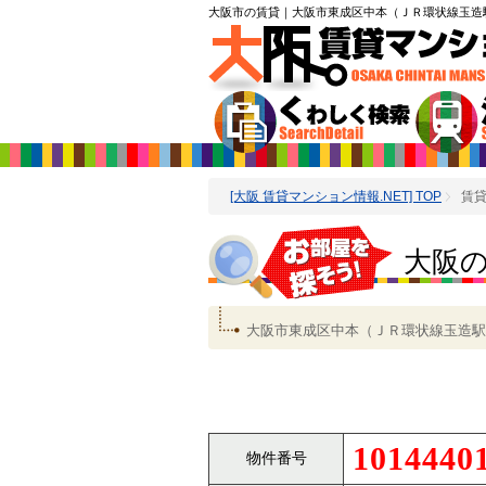
大阪市の賃貸
｜大阪市東成区中本（ＪＲ環状線玉造駅
[大阪 賃貸マンション情報.NET] TOP
賃
大阪
大阪市東成区中本（ＪＲ環状線玉造駅
1014440
物件番号