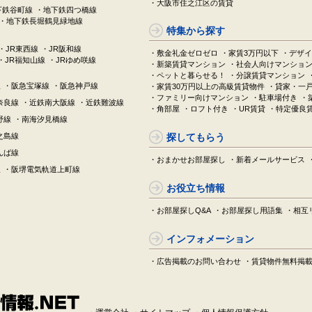
・大阪市住之江区の賃貸
下鉄谷町線
・地下鉄四つ橋線
・地下鉄長堀鶴見緑地線
特集から探す
・JR東西線
・JR阪和線
・敷金礼金ゼロゼロ
・家賃3万円以下
・デザイ
・JR福知山線
・JRゆめ咲線
・新築賃貸マンション
・社会人向けマンショ
・ペットと暮らせる！
・分譲賃貸マンション
線
・阪急宝塚線
・阪急神戸線
・家賃30万円以上の高級賃貸物件
・貸家・一
・ファミリー向けマンション
・駐車場付き
・
奈良線
・近鉄南大阪線
・近鉄難波線
・角部屋
・ロフト付き
・UR賃貸
・特定優良
野線
・南海汐見橋線
之島線
探してもらう
んば線
・おまかせお部屋探し
・新着メールサービス
線
・阪堺電気軌道上町線
お役立ち情報
・お部屋探しQ&A
・お部屋探し用語集
・相互
インフォメーション
・広告掲載のお問い合わせ
・賃貸物件無料掲