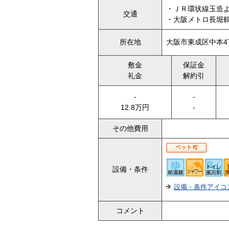
・ＪＲ環状線玉造よ
交通
・大阪メトロ長堀鶴
所在地
大阪市東成区中本4
敷金
保証金
礼金
解約引
-
-
12.8万円
-
その他費用
設備・条件
設備・条件アイコ
コメント