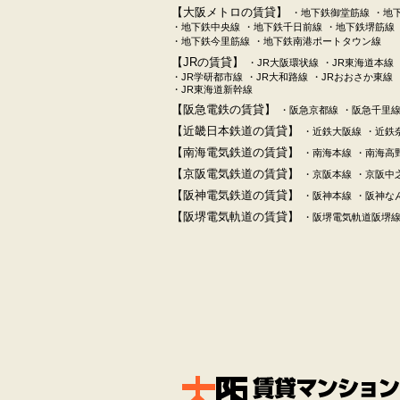
【大阪メトロの賃貸】
・地下鉄御堂筋線
・地
・地下鉄中央線
・地下鉄千日前線
・地下鉄堺筋線
・地下鉄今里筋線
・地下鉄南港ポートタウン線
【JRの賃貸】
・JR大阪環状線
・JR東海道本線
・JR学研都市線
・JR大和路線
・JRおおさか東線
・JR東海道新幹線
【阪急電鉄の賃貸】
・阪急京都線
・阪急千里
【近畿日本鉄道の賃貸】
・近鉄大阪線
・近鉄
【南海電気鉄道の賃貸】
・南海本線
・南海高
【京阪電気鉄道の賃貸】
・京阪本線
・京阪中
【阪神電気鉄道の賃貸】
・阪神本線
・阪神な
【阪堺電気軌道の賃貸】
・阪堺電気軌道阪堺