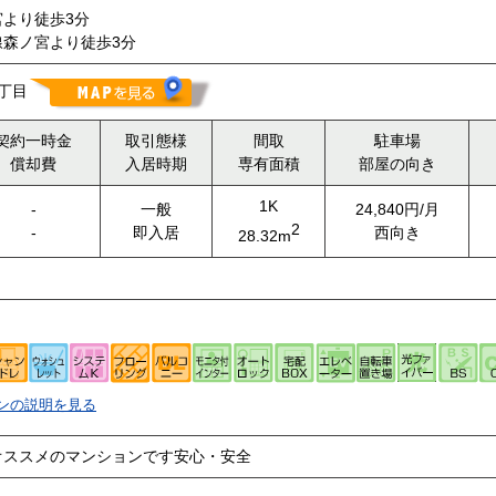
より徒歩3分
森ノ宮より徒歩3分
丁目
契約一時金
取引態様
間取
駐車場
償却費
入居時期
専有面積
部屋の向き
1K
-
一般
24,840円/月
2
-
即入居
西向き
28.32m
ンの説明を見る
オススメのマンションです安心・安全