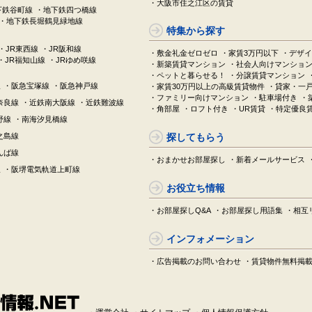
・大阪市住之江区の賃貸
下鉄谷町線
・地下鉄四つ橋線
・地下鉄長堀鶴見緑地線
特集から探す
・JR東西線
・JR阪和線
・敷金礼金ゼロゼロ
・家賃3万円以下
・デザイ
・JR福知山線
・JRゆめ咲線
・新築賃貸マンション
・社会人向けマンショ
・ペットと暮らせる！
・分譲賃貸マンション
線
・阪急宝塚線
・阪急神戸線
・家賃30万円以上の高級賃貸物件
・貸家・一
・ファミリー向けマンション
・駐車場付き
・
奈良線
・近鉄南大阪線
・近鉄難波線
・角部屋
・ロフト付き
・UR賃貸
・特定優良
野線
・南海汐見橋線
之島線
探してもらう
んば線
・おまかせお部屋探し
・新着メールサービス
線
・阪堺電気軌道上町線
お役立ち情報
・お部屋探しQ&A
・お部屋探し用語集
・相互
インフォメーション
・広告掲載のお問い合わせ
・賃貸物件無料掲