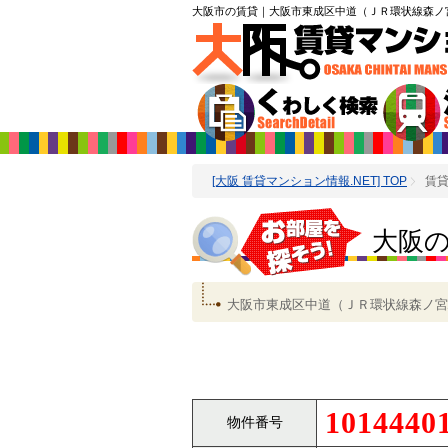
大阪市の賃貸
｜大阪市東成区中道（ＪＲ環状線森ノ宮
[大阪 賃貸マンション情報.NET] TOP
賃
大阪
大阪市東成区中道（ＪＲ環状線森ノ宮
1014440
物件番号