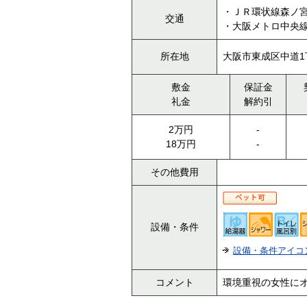
・ＪＲ環状線森ノ宮
交通
・大阪メトロ中央線
所在地
大阪市東成区中道1
敷金
保証金
礼金
解約引
2万円
-
18万円
-
その他費用
設備・条件
設備・条件アイコ
コメント
環境重視の女性に