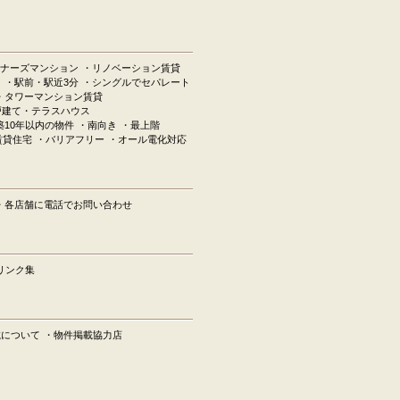
ナーズマンション
・リノベーション賃貸
ン
・駅前・駅近3分
・シングルでセパレート
・タワーマンション賃貸
戸建て・テラスハウス
築10年以内の物件
・南向き
・最上階
賃貸住宅
・バリアフリー
・オール電化対応
・各店舗に電話でお問い合わせ
リンク集
載について
・物件掲載協力店