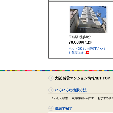
玉造駅 徒歩
8
分
70,000
円 / 1DK
ペットOK！ご相談下さい！
お部屋はオ...
大阪 賃貸マンション情報NET TOP
いろいろな検索方法
・くわしく検索
・家賃相場から探す
・おすすめ物
沿線で探す