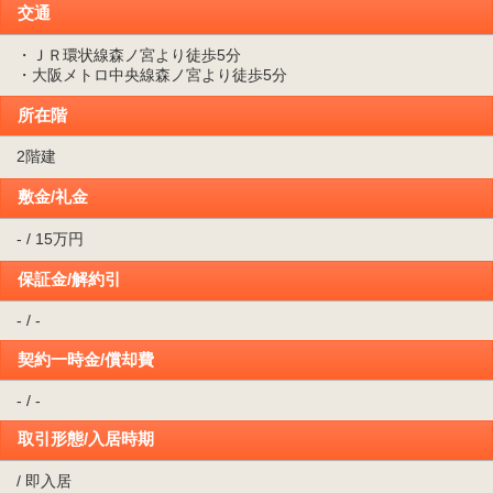
交通
・ＪＲ環状線森ノ宮より徒歩5分
・大阪メトロ中央線森ノ宮より徒歩5分
所在階
2階建
敷金/礼金
- / 15万円
保証金/解約引
- / -
契約一時金/償却費
- / -
取引形態/入居時期
/ 即入居