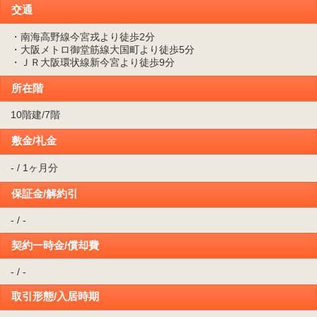
交通
・南海高野線今宮戎より徒歩2分
・大阪メトロ御堂筋線大国町より徒歩5分
・ＪＲ大阪環状線新今宮より徒歩9分
所在階
10階建/7階
敷金/礼金
- / 1ヶ月分
保証金/解約引
- / -
契約一時金/償却費
- / -
取引形態/入居時期