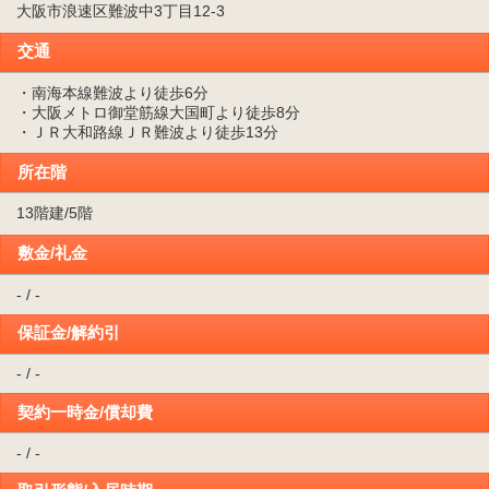
大阪市浪速区難波中3丁目12-3
交通
・南海本線難波より徒歩6分
・大阪メトロ御堂筋線大国町より徒歩8分
・ＪＲ大和路線ＪＲ難波より徒歩13分
所在階
13階建/5階
敷金/礼金
- / -
保証金/解約引
- / -
契約一時金/償却費
- / -