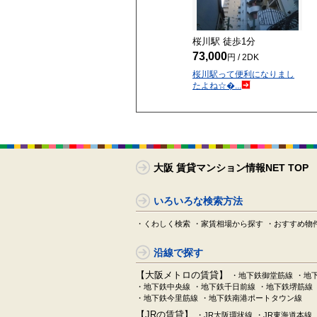
桜川駅 徒歩
1
分
73,000
円 / 2DK
桜川駅って便利になりまし
たよね☆�...
大阪 賃貸マンション情報NET TOP
いろいろな検索方法
・くわしく検索
・家賃相場から探す
・おすすめ物
沿線で探す
【大阪メトロの賃貸】
・地下鉄御堂筋線
・地
・地下鉄中央線
・地下鉄千日前線
・地下鉄堺筋線
・地下鉄今里筋線
・地下鉄南港ポートタウン線
【JRの賃貸】
・JR大阪環状線
・JR東海道本線