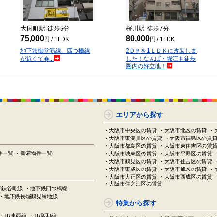
大国町駅 徒歩
5
分
桜川駅 徒歩
7
分
75,000
80,000
円 / 1LDK
円 / 1LDK
地下鉄御堂筋線、四つ橋線
2ＤＫを1ＬＤＫに改装しま
が近くて�...
した！なんば・堀江も徒歩
圏内の好立地！
エリアから探す
・大阪市中央区の賃貸
・大阪市北区の賃貸
・
・大阪市東淀川区の賃貸
・大阪市福島区の賃
・大阪市都島区の賃貸
・大阪市東住吉区の賃
件一覧
・新着物件一覧
・大阪市城東区の賃貸
・大阪市平野区の賃貸
・大阪市鶴見区の賃貸
・大阪市住吉区の賃貸
・大阪市東成区の賃貸
・大阪市旭区の賃貸
・
・大阪市大正区の賃貸
・大阪市西成区の賃貸
・大阪市住之江区の賃貸
下鉄谷町線
・地下鉄四つ橋線
・地下鉄長堀鶴見緑地線
特集から探す
・JR東西線
・JR阪和線