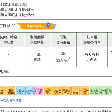
難波より徒歩8分
橋線大国町より徒歩8分
筋線大国町より徒歩8分
目13-20
契約一時金
取引態様
間取
駐車場
償却費
入居時期
専有面積
部屋の向き
1K
-
一般
有り有料
2
-
相談
北向き
22.57m
円/2年
ンの説明を見る