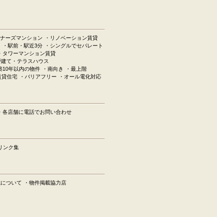
ナーズマンション
・リノベーション賃貸
ン
・駅前・駅近3分
・シングルでセパレート
・タワーマンション賃貸
戸建て・テラスハウス
築10年以内の物件
・南向き
・最上階
賃貸住宅
・バリアフリー
・オール電化対応
・各店舗に電話でお問い合わせ
リンク集
載について
・物件掲載協力店