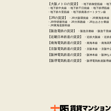
【大阪メトロの賃貸】
・地下鉄御堂筋線
・地
・地下鉄中央線
・地下鉄千日前線
・地下鉄堺筋線
・地下鉄今里筋線
・地下鉄南港ポートタウン線
【JRの賃貸】
・JR大阪環状線
・JR東海道本線
・JR学研都市線
・JR大和路線
・JRおおさか東線
・JR東海道新幹線
【阪急電鉄の賃貸】
・阪急京都線
・阪急千里
【近畿日本鉄道の賃貸】
・近鉄大阪線
・近鉄
【南海電気鉄道の賃貸】
・南海本線
・南海高
【京阪電気鉄道の賃貸】
・京阪本線
・京阪中
【阪神電気鉄道の賃貸】
・阪神本線
・阪神な
【阪堺電気軌道の賃貸】
・阪堺電気軌道阪堺