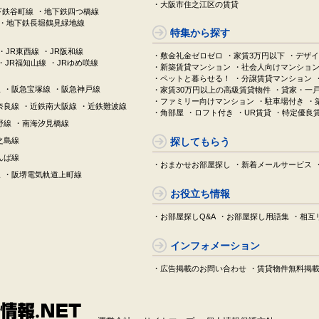
・大阪市住之江区の賃貸
下鉄谷町線
・地下鉄四つ橋線
・地下鉄長堀鶴見緑地線
特集から探す
・JR東西線
・JR阪和線
・敷金礼金ゼロゼロ
・家賃3万円以下
・デザイ
・JR福知山線
・JRゆめ咲線
・新築賃貸マンション
・社会人向けマンショ
・ペットと暮らせる！
・分譲賃貸マンション
線
・阪急宝塚線
・阪急神戸線
・家賃30万円以上の高級賃貸物件
・貸家・一
・ファミリー向けマンション
・駐車場付き
・
奈良線
・近鉄南大阪線
・近鉄難波線
・角部屋
・ロフト付き
・UR賃貸
・特定優良
野線
・南海汐見橋線
之島線
探してもらう
んば線
・おまかせお部屋探し
・新着メールサービス
線
・阪堺電気軌道上町線
お役立ち情報
・お部屋探しQ&A
・お部屋探し用語集
・相互
インフォメーション
・広告掲載のお問い合わせ
・賃貸物件無料掲