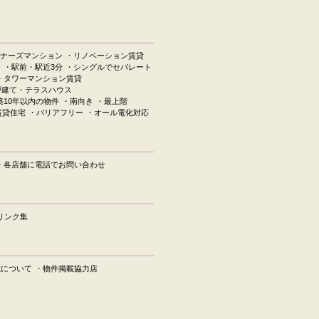
ナーズマンション
・リノベーション賃貸
ン
・駅前・駅近3分
・シングルでセパレート
・タワーマンション賃貸
戸建て・テラスハウス
築10年以内の物件
・南向き
・最上階
賃貸住宅
・バリアフリー
・オール電化対応
・各店舗に電話でお問い合わせ
リンク集
載について
・物件掲載協力店