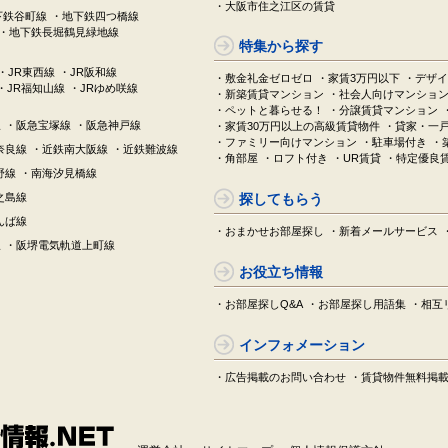
・大阪市住之江区の賃貸
下鉄谷町線
・地下鉄四つ橋線
・地下鉄長堀鶴見緑地線
特集から探す
・JR東西線
・JR阪和線
・敷金礼金ゼロゼロ
・家賃3万円以下
・デザイ
・JR福知山線
・JRゆめ咲線
・新築賃貸マンション
・社会人向けマンショ
・ペットと暮らせる！
・分譲賃貸マンション
線
・阪急宝塚線
・阪急神戸線
・家賃30万円以上の高級賃貸物件
・貸家・一
・ファミリー向けマンション
・駐車場付き
・
奈良線
・近鉄南大阪線
・近鉄難波線
・角部屋
・ロフト付き
・UR賃貸
・特定優良
野線
・南海汐見橋線
之島線
探してもらう
んば線
・おまかせお部屋探し
・新着メールサービス
線
・阪堺電気軌道上町線
お役立ち情報
・お部屋探しQ&A
・お部屋探し用語集
・相互
インフォメーション
・広告掲載のお問い合わせ
・賃貸物件無料掲