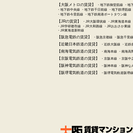
【大阪メトロの賃貸】
・地下鉄御堂筋線
・地
・地下鉄中央線
・地下鉄千日前線
・地下鉄堺筋線
・地下鉄今里筋線
・地下鉄南港ポートタウン線
【JRの賃貸】
・JR大阪環状線
・JR東海道本線
・JR学研都市線
・JR大和路線
・JRおおさか東線
・JR東海道新幹線
【阪急電鉄の賃貸】
・阪急京都線
・阪急千里
【近畿日本鉄道の賃貸】
・近鉄大阪線
・近鉄
【南海電気鉄道の賃貸】
・南海本線
・南海高
【京阪電気鉄道の賃貸】
・京阪本線
・京阪中
【阪神電気鉄道の賃貸】
・阪神本線
・阪神な
【阪堺電気軌道の賃貸】
・阪堺電気軌道阪堺