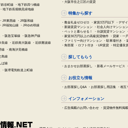
・大阪市住之江区の賃貸
下鉄谷町線
・地下鉄四つ橋線
・地下鉄長堀鶴見緑地線
特集から探す
・JR東西線
・JR阪和線
・敷金礼金ゼロゼロ
・家賃3万円以下
・デザイ
・JR福知山線
・JRゆめ咲線
・新築賃貸マンション
・社会人向けマンショ
・ペットと暮らせる！
・分譲賃貸マンション
線
・阪急宝塚線
・阪急神戸線
・家賃30万円以上の高級賃貸物件
・貸家・一
・ファミリー向けマンション
・駐車場付き
・
奈良線
・近鉄南大阪線
・近鉄難波線
・角部屋
・ロフト付き
・UR賃貸
・特定優良
野線
・南海汐見橋線
之島線
探してもらう
んば線
・おまかせお部屋探し
・新着メールサービス
線
・阪堺電気軌道上町線
お役立ち情報
・お部屋探しQ&A
・お部屋探し用語集
・相互
インフォメーション
・広告掲載のお問い合わせ
・賃貸物件無料掲