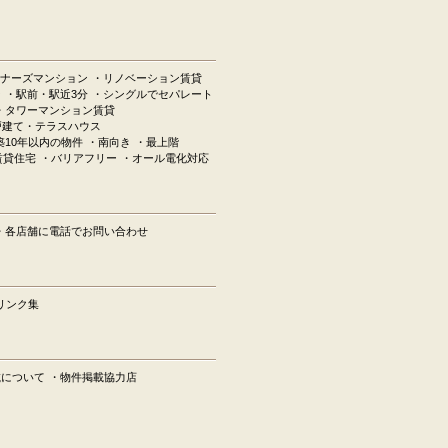
ナーズマンション
・リノベーション賃貸
ン
・駅前・駅近3分
・シングルでセパレート
・タワーマンション賃貸
戸建て・テラスハウス
築10年以内の物件
・南向き
・最上階
賃貸住宅
・バリアフリー
・オール電化対応
・各店舗に電話でお問い合わせ
リンク集
載について
・物件掲載協力店