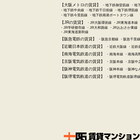
【大阪メトロの賃貸】
・地下鉄御堂筋線
・地
・地下鉄中央線
・地下鉄千日前線
・地下鉄堺筋線
・地下鉄今里筋線
・地下鉄南港ポートタウン線
【JRの賃貸】
・JR大阪環状線
・JR東海道本線
・JR学研都市線
・JR大和路線
・JRおおさか東線
・JR東海道新幹線
【阪急電鉄の賃貸】
・阪急京都線
・阪急千里
【近畿日本鉄道の賃貸】
・近鉄大阪線
・近鉄
【南海電気鉄道の賃貸】
・南海本線
・南海高
【京阪電気鉄道の賃貸】
・京阪本線
・京阪中
【阪神電気鉄道の賃貸】
・阪神本線
・阪神な
【阪堺電気軌道の賃貸】
・阪堺電気軌道阪堺