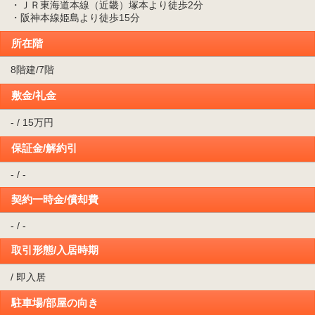
・ＪＲ東海道本線（近畿）塚本より徒歩2分
・阪神本線姫島より徒歩15分
所在階
8階建/7階
敷金/礼金
- / 15万円
保証金/解約引
- / -
契約一時金/償却費
- / -
取引形態/入居時期
/ 即入居
駐車場/部屋の向き