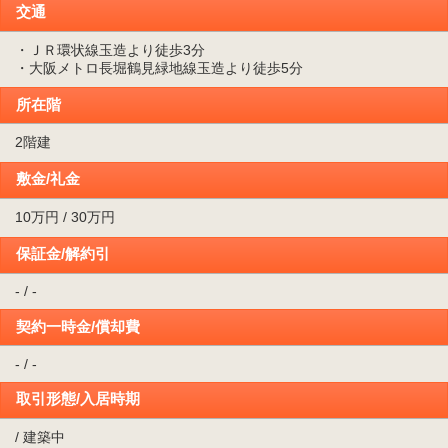
交通
・ＪＲ環状線玉造より徒歩3分
・大阪メトロ長堀鶴見緑地線玉造より徒歩5分
所在階
2階建
敷金/礼金
10万円 / 30万円
保証金/解約引
- / -
契約一時金/償却費
- / -
取引形態/入居時期
/ 建築中