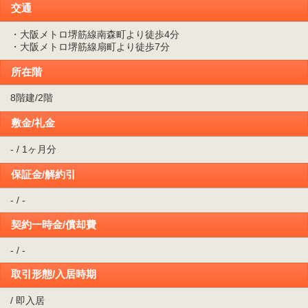
交通
・大阪メトロ堺筋線南森町より徒歩4分
・大阪メトロ堺筋線扇町より徒歩7分
所在階
8階建/2階
敷金/礼金
- / 1ヶ月分
保証金/解約引
- / -
契約一時金/償却費
- / -
取引形態/入居時期
/ 即入居