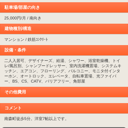
駐車場/部屋の向き
25,000円/月 / 南向き
建物種別/構造
マンション / 鉄筋ｺﾝｸﾘｰﾄ
設備・条件
二人入居可、デザイナーズ、給湯、シャワー、浴室乾燥機、トイ
レ/風呂別、シャンプードレッサー、室内洗濯機置場、システムキ
ッチン、エアコン、フローリング、バルコニー、モニタ付インタ
ーホン、オートロック、エレベータ、自転車置場、光ファイバ
ー、BS、CS、CATV、バリアフリー、角部屋
その他費用
コメント
南森町徒歩5分。洋室7帖以上です。