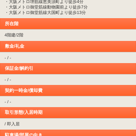
・大阪メトロ堺筋線恵美須町より徒歩4分
・大阪メトロ御堂筋線動物園前より徒歩7分
・大阪メトロ御堂筋線大国町より徒歩13分
所在階
4階建/2階
敷金/礼金
- / -
保証金/解約引
- / -
契約一時金/償却費
- / -
取引形態/入居時期
/ 即入居
駐車場/部屋の向き