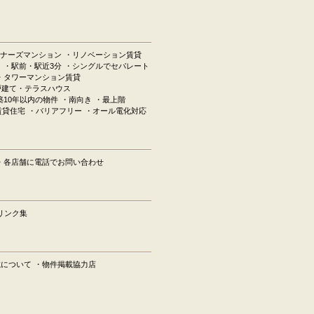
ナーズマンション
・リノベーション賃貸
ン
・駅前・駅近3分
・シングルでセパレート
・タワーマンション賃貸
戸建て・テラスハウス
築10年以内の物件
・南向き
・最上階
賃貸住宅
・バリアフリー
・オール電化対応
・各店舗に電話でお問い合わせ
リンク集
載について
・物件掲載協力店