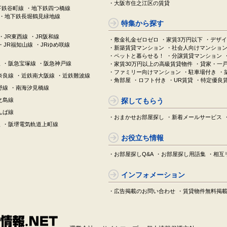
・大阪市住之江区の賃貸
下鉄谷町線
・地下鉄四つ橋線
・地下鉄長堀鶴見緑地線
特集から探す
・JR東西線
・JR阪和線
・敷金礼金ゼロゼロ
・家賃3万円以下
・デザイ
・JR福知山線
・JRゆめ咲線
・新築賃貸マンション
・社会人向けマンショ
・ペットと暮らせる！
・分譲賃貸マンション
線
・阪急宝塚線
・阪急神戸線
・家賃30万円以上の高級賃貸物件
・貸家・一
・ファミリー向けマンション
・駐車場付き
・
奈良線
・近鉄南大阪線
・近鉄難波線
・角部屋
・ロフト付き
・UR賃貸
・特定優良
野線
・南海汐見橋線
之島線
探してもらう
んば線
・おまかせお部屋探し
・新着メールサービス
線
・阪堺電気軌道上町線
お役立ち情報
・お部屋探しQ&A
・お部屋探し用語集
・相互
インフォメーション
・広告掲載のお問い合わせ
・賃貸物件無料掲