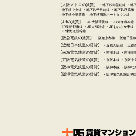
【大阪メトロの賃貸】
・地下鉄御堂筋線
・地
・地下鉄中央線
・地下鉄千日前線
・地下鉄堺筋線
・地下鉄今里筋線
・地下鉄南港ポートタウン線
【JRの賃貸】
・JR大阪環状線
・JR東海道本線
・JR学研都市線
・JR大和路線
・JRおおさか東線
・JR東海道新幹線
【阪急電鉄の賃貸】
・阪急京都線
・阪急千里
【近畿日本鉄道の賃貸】
・近鉄大阪線
・近鉄
【南海電気鉄道の賃貸】
・南海本線
・南海高
【京阪電気鉄道の賃貸】
・京阪本線
・京阪中
【阪神電気鉄道の賃貸】
・阪神本線
・阪神な
【阪堺電気軌道の賃貸】
・阪堺電気軌道阪堺