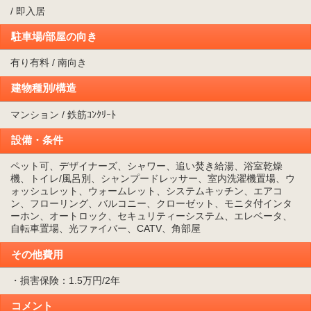
/ 即入居
駐車場/部屋の向き
有り有料 / 南向き
建物種別/構造
マンション / 鉄筋ｺﾝｸﾘｰﾄ
設備・条件
ペット可、デザイナーズ、シャワー、追い焚き給湯、浴室乾燥
機、トイレ/風呂別、シャンプードレッサー、室内洗濯機置場、ウ
ォッシュレット、ウォームレット、システムキッチン、エアコ
ン、フローリング、バルコニー、クローゼット、モニタ付インタ
ーホン、オートロック、セキュリティーシステム、エレベータ、
自転車置場、光ファイバー、CATV、角部屋
その他費用
・損害保険：1.5万円/2年
コメント