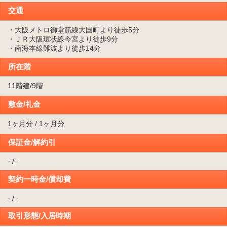
交通
・大阪メトロ御堂筋線大国町より徒歩5分
・ＪＲ大阪環状線今宮より徒歩9分
・南海本線難波より徒歩14分
所在階
11階建/9階
敷金/礼金
1ヶ月分 / 1ヶ月分
保証金/解約引
- / -
契約一時金/償却費
- / -
取引形態/入居時期