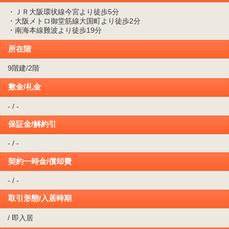
・ＪＲ大阪環状線今宮より徒歩5分
・大阪メトロ御堂筋線大国町より徒歩2分
・南海本線難波より徒歩19分
所在階
9階建/2階
敷金/礼金
- / -
保証金/解約引
- / -
契約一時金/償却費
- / -
取引形態/入居時期
/ 即入居