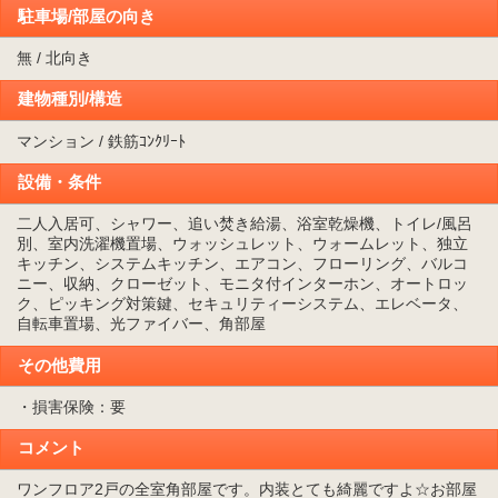
駐車場/部屋の向き
無 / 北向き
建物種別/構造
マンション / 鉄筋ｺﾝｸﾘｰﾄ
設備・条件
二人入居可、シャワー、追い焚き給湯、浴室乾燥機、トイレ/風呂
別、室内洗濯機置場、ウォッシュレット、ウォームレット、独立
キッチン、システムキッチン、エアコン、フローリング、バルコ
ニー、収納、クローゼット、モニタ付インターホン、オートロッ
ク、ピッキング対策鍵、セキュリティーシステム、エレベータ、
自転車置場、光ファイバー、角部屋
その他費用
・損害保険：要
コメント
ワンフロア2戸の全室角部屋です。内装とても綺麗ですよ☆お部屋