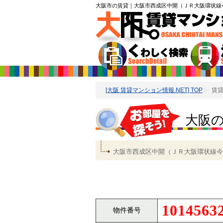
大阪市の賃貸
｜大阪市西成区中開（ＪＲ大阪環状線
[大阪 賃貸マンション情報.NET] TOP
賃
大阪
大阪市西成区中開（ＪＲ大阪環状線今
1014563
物件番号