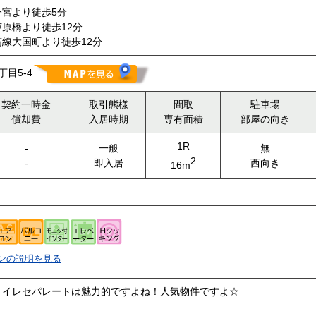
宮より徒歩5分
原橋より徒歩12分
線大国町より徒歩12分
目5-4
契約一時金
取引態様
間取
駐車場
償却費
入居時期
専有面積
部屋の向き
1R
-
一般
無
2
-
即入居
西向き
16m
ンの説明を見る
トイレセパレートは魅力的ですよね！人気物件ですよ☆