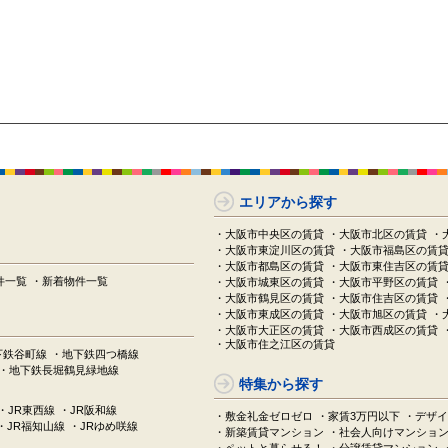
エリアから探す
・大阪市中央区の賃貸
・大阪市北区の賃貸
・
・大阪市東淀川区の賃貸
・大阪市福島区の賃
・大阪市都島区の賃貸
・大阪市東住吉区の賃
件一覧
・新着物件一覧
・大阪市城東区の賃貸
・大阪市平野区の賃貸
・大阪市鶴見区の賃貸
・大阪市住吉区の賃貸
・大阪市東成区の賃貸
・大阪市旭区の賃貸
・
・大阪市大正区の賃貸
・大阪市西成区の賃貸
・大阪市住之江区の賃貸
下鉄谷町線
・地下鉄四つ橋線
・地下鉄長堀鶴見緑地線
特集から探す
・JR東西線
・JR阪和線
・敷金礼金ゼロゼロ
・家賃3万円以下
・デザイ
・JR福知山線
・JRゆめ咲線
・新築賃貸マンション
・社会人向けマンショ