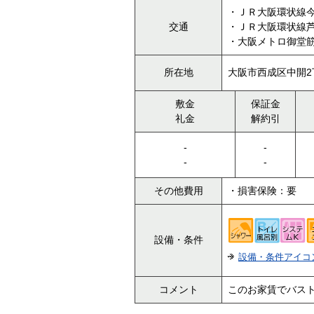
・ＪＲ大阪環状線今
交通
・ＪＲ大阪環状線芦
・大阪メトロ御堂筋
所在地
大阪市西成区中開2丁
敷金
保証金
礼金
解約引
-
-
-
-
その他費用
・損害保険：要
設備・条件
設備・条件アイコ
コメント
このお家賃でバス