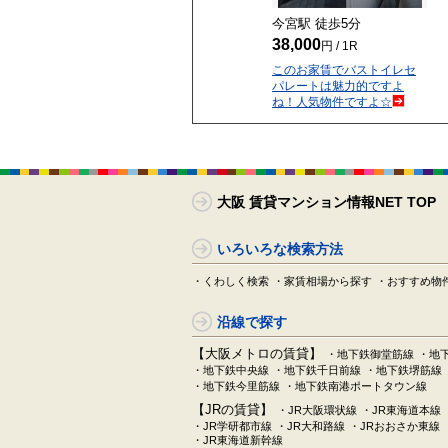
今宮駅 徒歩
5
分
38,000
円 / 1R
このお家賃でバストイレセ
パレートは魅力的ですよ
ね！人気物件ですよ☆
大阪 賃貸マンション情報NET TOP
いろいろな検索方法
・くわしく検索
・家賃相場から探す
・おすすめ物
沿線で探す
【大阪メトロの賃貸】
・地下鉄御堂筋線
・地
・地下鉄中央線
・地下鉄千日前線
・地下鉄堺筋線
・地下鉄今里筋線
・地下鉄南港ポートタウン線
【JRの賃貸】
・JR大阪環状線
・JR東海道本線
・JR学研都市線
・JR大和路線
・JRおおさか東線
・JR東海道新幹線