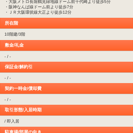
・大阪メトロ長堀鶴見緑地線ドーム前千代崎より徒歩5分
・阪神なんば線ドーム前より徒歩7分
・ＪＲ大阪環状線大正より徒歩12分
所在階
10階建/3階
敷金/礼金
- / -
保証金/解約引
- / -
契約一時金/償却費
- / -
取引形態/入居時期
/ 即入居
駐車場/部屋の向き