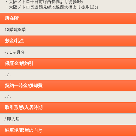
・大阪メトロ千日前線西長堀より徒歩6分
・大阪メトロ長堀鶴見緑地線西大橋より徒歩12分
所在階
13階建/9階
敷金/礼金
- / 1ヶ月分
保証金/解約引
- / -
契約一時金/償却費
- / -
取引形態/入居時期
/ 即入居
駐車場/部屋の向き