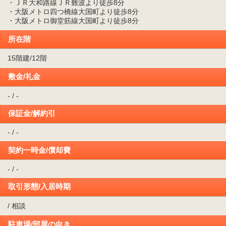
・ＪＲ大和路線ＪＲ難波より徒歩8分
・大阪メトロ四つ橋線大国町より徒歩8分
・大阪メトロ御堂筋線大国町より徒歩8分
所在階
15階建/12階
敷金/礼金
- / -
保証金/解約引
- / -
契約一時金/償却費
- / -
取引形態/入居時期
/ 相談
駐車場/部屋の向き