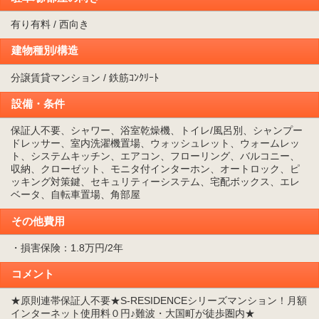
有り有料 / 西向き
建物種別/構造
分譲賃貸マンション / 鉄筋ｺﾝｸﾘｰﾄ
設備・条件
保証人不要、シャワー、浴室乾燥機、トイレ/風呂別、シャンプー
ドレッサー、室内洗濯機置場、ウォッシュレット、ウォームレッ
ト、システムキッチン、エアコン、フローリング、バルコニー、
収納、クローゼット、モニタ付インターホン、オートロック、ピ
ッキング対策鍵、セキュリティーシステム、宅配ボックス、エレ
ベータ、自転車置場、角部屋
その他費用
・損害保険：1.8万円/2年
コメント
★原則連帯保証人不要★S-RESIDENCEシリーズマンション！月額
インターネット使用料０円♪難波・大国町が徒歩圏内★