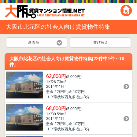
大阪市此花区の社会人向け賃貸物件特集
新着順
並び替え
大阪市此花区の社会人向け賃貸物件特集[22件中1件～10
件]
62,000円
(5,000円)
1K/26.73m
2
2014年4月
敷金 2万円/礼金 10万円
ＪＲ環状線西九条 徒歩3分
68,000円
(5,000円)
1K/30.59m
2
2014年4月
敷金 2万円/礼金 10万円
ＪＲ環状線西九条 徒歩3分