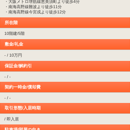
・大阪メトロ堺筋線恵美須町より徒歩4分
・南海高野線難波より徒歩11分
・南海高野線今宮戎より徒歩12分
所在階
10階建/5階
敷金/礼金
- / 10万円
保証金/解約引
- / -
契約一時金/償却費
- / -
取引形態/入居時期
/ 即入居
駐車場/部屋の向き