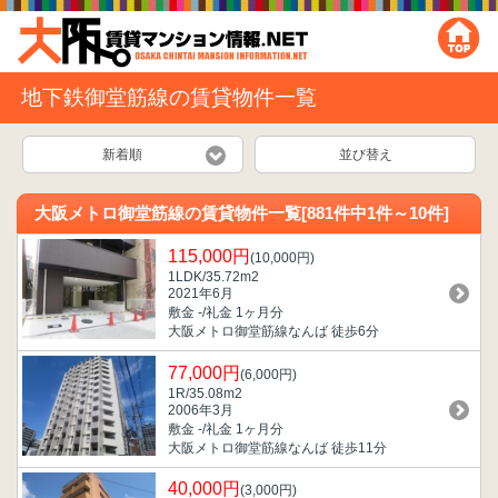
地下鉄御堂筋線の賃貸物件一覧
新着順
並び替え
大阪メトロ御堂筋線の賃貸物件一覧[881件中1件～10件]
115,000円
(10,000円)
1LDK/35.72m
2
2021年6月
敷金 -/礼金 1ヶ月分
大阪メトロ御堂筋線なんば 徒歩6分
77,000円
(6,000円)
1R/35.08m
2
2006年3月
敷金 -/礼金 1ヶ月分
大阪メトロ御堂筋線なんば 徒歩11分
40,000円
(3,000円)