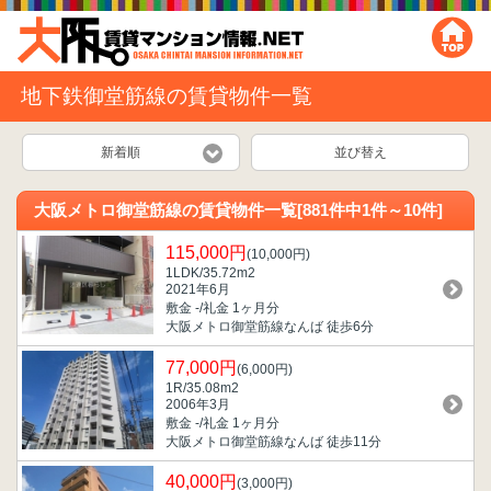
地下鉄御堂筋線の賃貸物件一覧
新着順
並び替え
大阪メトロ御堂筋線の賃貸物件一覧[881件中1件～10件]
115,000円
(10,000円)
1LDK/35.72m
2
2021年6月
敷金 -/礼金 1ヶ月分
大阪メトロ御堂筋線なんば 徒歩6分
77,000円
(6,000円)
1R/35.08m
2
2006年3月
敷金 -/礼金 1ヶ月分
大阪メトロ御堂筋線なんば 徒歩11分
40,000円
(3,000円)