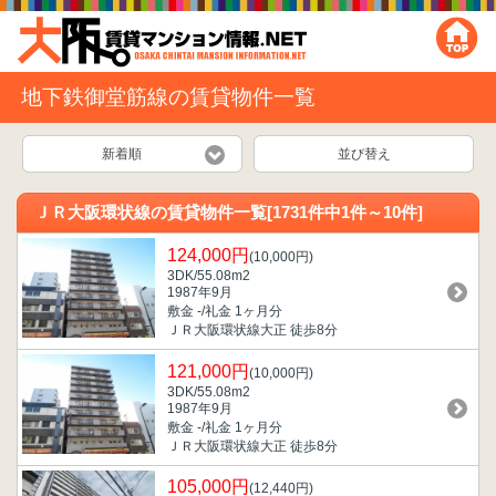
地下鉄御堂筋線の賃貸物件一覧
新着順
並び替え
ＪＲ大阪環状線の賃貸物件一覧[1731件中1件～10件]
124,000円
(10,000円)
3DK/55.08m
2
1987年9月
敷金 -/礼金 1ヶ月分
ＪＲ大阪環状線大正 徒歩8分
121,000円
(10,000円)
3DK/55.08m
2
1987年9月
敷金 -/礼金 1ヶ月分
ＪＲ大阪環状線大正 徒歩8分
105,000円
(12,440円)