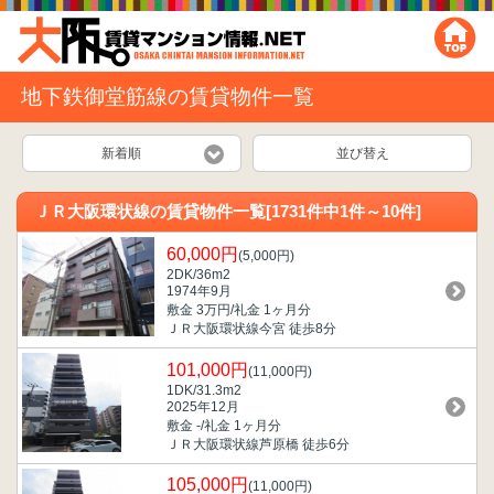
地下鉄御堂筋線の賃貸物件一覧
新着順
並び替え
ＪＲ大阪環状線の賃貸物件一覧[1731件中1件～10件]
60,000円
(5,000円)
2DK/36m
2
1974年9月
敷金 3万円/礼金 1ヶ月分
ＪＲ大阪環状線今宮 徒歩8分
101,000円
(11,000円)
1DK/31.3m
2
2025年12月
敷金 -/礼金 1ヶ月分
ＪＲ大阪環状線芦原橋 徒歩6分
105,000円
(11,000円)