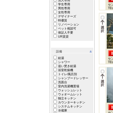
法人専用
学生専用
セ
TEL
男性専用
女性専用
デザイナーズ
特優賃
リノベーション
ペット相談可
保証人不要
UR賃貸
設備
給湯
セ
シャワー
TEL
追い焚き給湯
浴室乾燥機
トイレ/風呂別
シャンプードレッサー
洗面台
室内洗濯機置場
ウォッシュレット
ウォオームレット
独立キッチン
カウンターキッチン
システムキッチン
冷蔵庫
セ