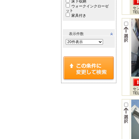
床下収納
ウォークインクローゼ
セ
ット
TEL
家具付き
表示件数
セ
TEL