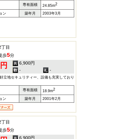
2
専有面積
24.85m
ョン
築年月
2003年3月
2丁目
5
徒歩
分
6,900円
0円
-
-
の好立地セキュリティー、設備も充実しており
2
専有面積
18.9m
ョン
築年月
2001年2月
2丁目
5
徒歩
分
6,900円