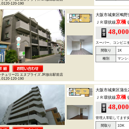
.0120-120-190
大阪市城東区鴫野
京橋
ＪＲ環状線
48,00
スーパー、コンビニ
間取り
1K
種別
マンシ
ンチュリー21 エヌプライズ JR放出駅前店
.0120-120-190
大阪市城東区蒲生
京橋
ＪＲ環状線
48,00
管理人常駐してます
間取り
1DK