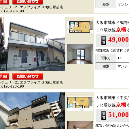
種別
マンシ
ンチュリー21 エヌプライズ JR放出駅前店
.0120-120-190
大阪市城東区鴫野
京橋
ＪＲ環状線
49,00
鴫野駅近に家賃抑え
間取り
1K
種別
マンシ
ンチュリー21 エヌプライズ JR放出駅前店
.0120-120-190
大阪市城東区中央
京橋
ＪＲ環状線
51,00
駅買い物病院近いか