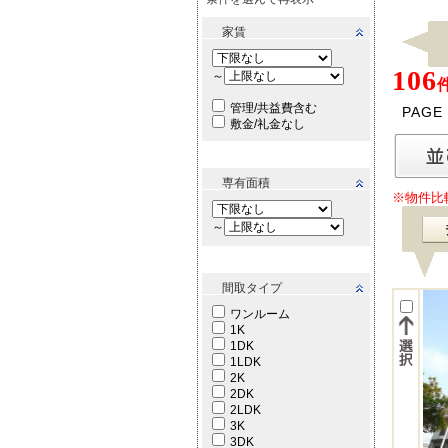
家賃
106
～
管理/共益費含む
PAGE
敷金/礼金なし
専有面積
※物件比
～
間取タイプ
ワンルーム
1K
1DK
1LDK
2K
2DK
2LDK
3K
3DK