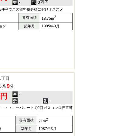
-
8万円
も便利でこの賃料単身様にぜひオススメ
2
専有面積
18.75m
ョン
築年月
1995年9月
1丁目
9
徒歩
分
-
0円
-
-
に・・・・セパレートで2口ガスコンロ設置可
2
専有面積
21m
ト
築年月
1987年3月