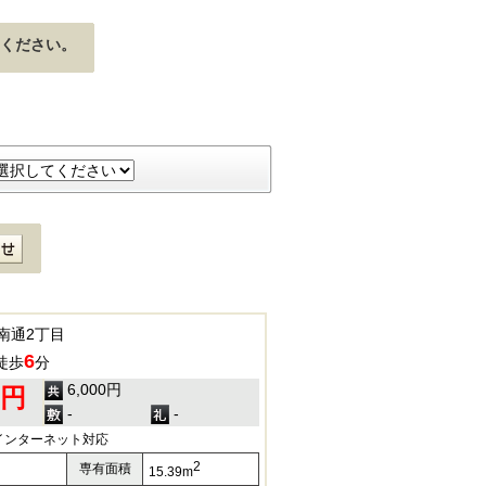
ください。
南通2丁目
6
徒歩
分
6,000円
0円
-
-
インターネット対応
2
専有面積
15.39m