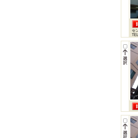
セ
TEL