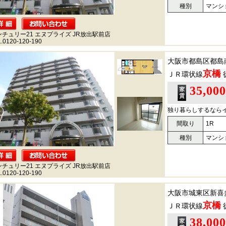
種別
マンシ
ンチュリー21 エヌプライズ JR放出駅前店
.0120-120-190
大阪市都島区都島
京橋
ＪＲ環状線
35,00
独り暮らしするなら
間取り
1R
種別
マンシ
ンチュリー21 エヌプライズ JR放出駅前店
.0120-120-190
大阪市城東区新喜
京橋
ＪＲ環状線
38,00