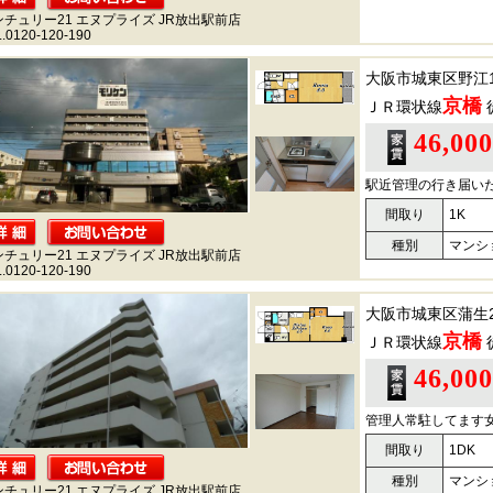
ンチュリー21 エヌプライズ JR放出駅前店
.0120-120-190
大阪市城東区野江
京橋
ＪＲ環状線
46,00
駅近管理の行き届い
間取り
1K
種別
マンシ
ンチュリー21 エヌプライズ JR放出駅前店
.0120-120-190
大阪市城東区蒲生
京橋
ＪＲ環状線
46,00
管理人常駐してます
間取り
1DK
種別
マンシ
ンチュリー21 エヌプライズ JR放出駅前店