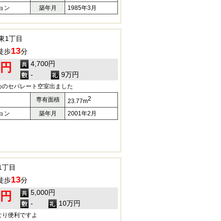
ョン
築年月
1985年3月
東1丁目
13
徒歩
分
4,700円
0円
-
9万円
めのセパレート空室出ました
2
専有面積
23.77m
ョン
築年月
2001年2月
1丁目
13
徒歩
分
5,000円
0円
-
10万円
なり便利ですよ