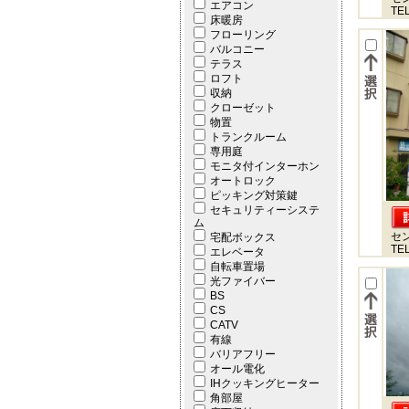
エアコン
TEL
床暖房
フローリング
バルコニー
テラス
ロフト
収納
クローゼット
物置
トランクルーム
専用庭
モニタ付インターホン
オートロック
ピッキング対策鍵
セキュリティーシステ
ム
セ
宅配ボックス
TEL
エレベータ
自転車置場
光ファイバー
BS
CS
CATV
有線
バリアフリー
オール電化
IHクッキングヒーター
角部屋