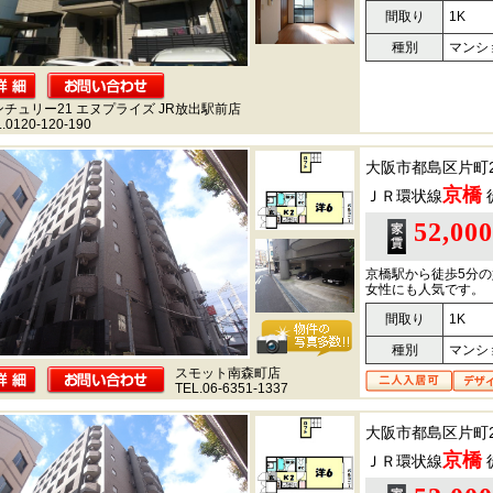
間取り
1K
種別
マンシ
ンチュリー21 エヌプライズ JR放出駅前店
.0120-120-190
大阪市都島区片町
京橋
ＪＲ環状線
52,00
京橋駅から徒歩5分
女性にも人気です。
間取り
1K
種別
マンシ
スモット南森町店
TEL.06-6351-1337
大阪市都島区片町
京橋
ＪＲ環状線