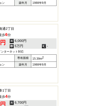
ョン
築年月
1988年9月
南通2丁目
6
徒歩
分
6,000円
0円
5万円
-
インターネット対応
2
専有面積
15.39m
ョン
築年月
1988年9月
多1丁目
4
徒歩
分
6,700円
0円