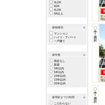
3LDK
4DK
4LDK
5K以上
セ
TEL
建物種別
マンション
ハイツ・アパート
一戸建て
築年数
指定なし
新築
3年以内
5年以内
10年以内
セ
15年以内
TEL
20年以内
最寄駅までの時間
こだわらない