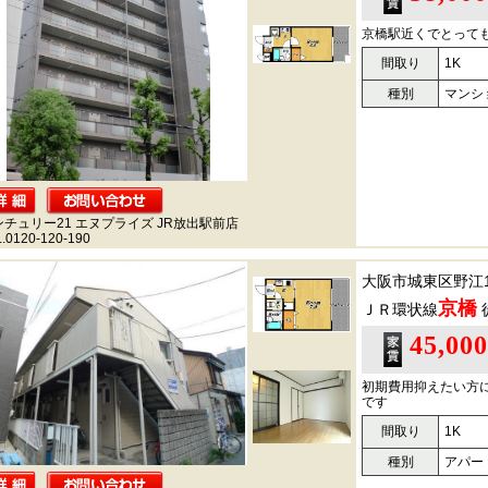
京橋駅近くでとって
間取り
1K
種別
マンシ
ンチュリー21 エヌプライズ JR放出駅前店
.0120-120-190
大阪市城東区野江
京橋
ＪＲ環状線
45,00
初期費用抑えたい方
です
間取り
1K
種別
アパー