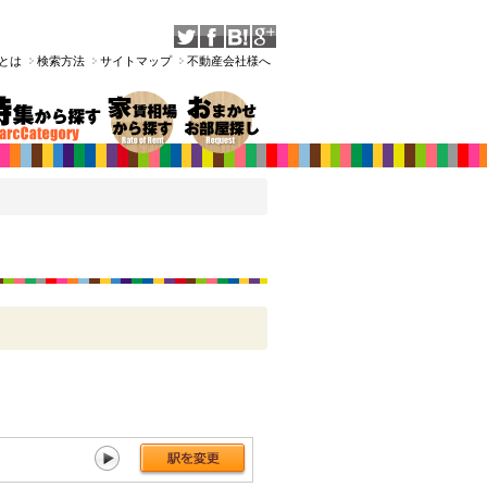
Tとは
検索方法
サイトマップ
不動産会社様へ
大正[130件]
芦原橋[295件]
今宮[284件]
新今宮