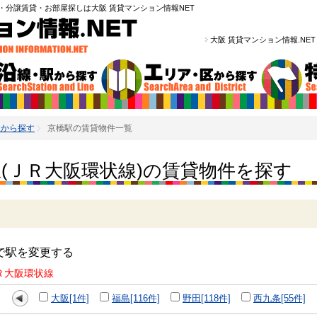
・分譲賃貸・お部屋探しは大阪 賃貸マンション情報NET
大阪 賃貸マンション情報.NE
線から探す
京橋駅の賃貸物件一覧
(ＪＲ大阪環状線)の賃貸物件を探す
で駅を変更する
Ｒ大阪環状線
大阪[1件]
福島[116件]
野田[118件]
西九条[55件]