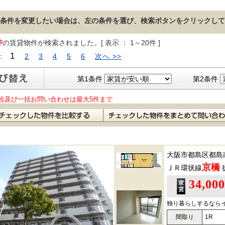
条件を変更したい場合は、左の条件を選び、検索ボタンをクリックして
件
の賃貸物件が検索されました。[ 表示 ： 1～20件 ]
1
 :
2
3
4
5
6
次へ >>
第1条件
第2条件
較及び一括お問い合わせは最大5件まで
大阪市都島区都島
京橋
ＪＲ環状線
34,00
独り暮らしするなら
間取り
1R