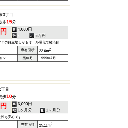
東3丁目
15
徒歩
分
4,800円
0円
-
5万円
すぐの好立地しかもオール電化で経済的
2
専有面積
22.6m
ョン
築年月
1999年7月
2丁目
10
徒歩
分
6,000円
0円
1ヶ月分
1ヶ月分
女性も安心です
2
専有面積
25.11m