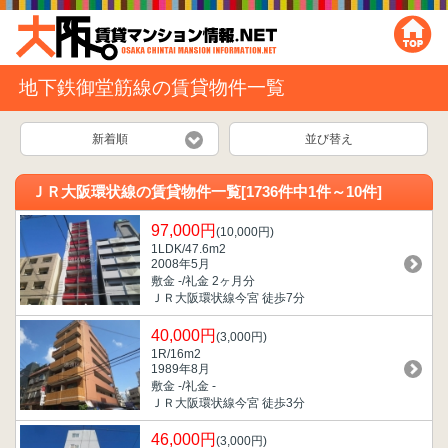
地下鉄御堂筋線の賃貸物件一覧
新着順
並び替え
ＪＲ大阪環状線の賃貸物件一覧[1736件中1件～10件]
97,000円
(10,000円)
1LDK/47.6m
2
2008年5月
敷金 -/礼金 2ヶ月分
ＪＲ大阪環状線今宮 徒歩7分
40,000円
(3,000円)
1R/16m
2
1989年8月
敷金 -/礼金 -
ＪＲ大阪環状線今宮 徒歩3分
46,000円
(3,000円)