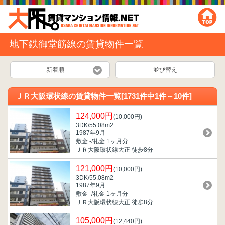
地下鉄御堂筋線の賃貸物件一覧
新着順
並び替え
ＪＲ大阪環状線の賃貸物件一覧[1731件中1件～10件]
124,000円
(10,000円)
3DK/55.08m
2
1987年9月
敷金 -/礼金 1ヶ月分
ＪＲ大阪環状線大正 徒歩8分
121,000円
(10,000円)
3DK/55.08m
2
1987年9月
敷金 -/礼金 1ヶ月分
ＪＲ大阪環状線大正 徒歩8分
105,000円
(12,440円)