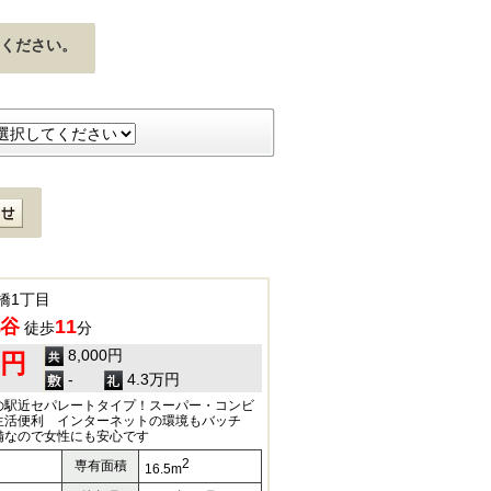
ください。
橋1丁目
谷
11
徒歩
分
8,000円
0円
-
4.3万円
の駅近セパレートタイプ！スーパー・コンビ
生活便利 インターネットの環境もバッチ
備なので女性にも安心です
2
専有面積
16.5m