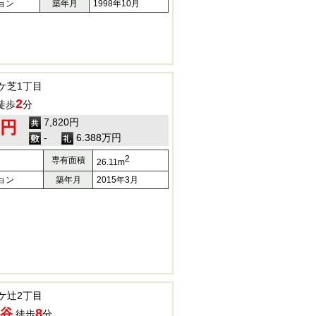
ョン
築年月
1998年10月
ケ芝1丁目
2
徒歩
分
7,820円
0円
-
6.388万円
2
専有面積
26.11m
ョン
築年月
2015年3月
ケ辻2丁目
谷
8
徒歩
分