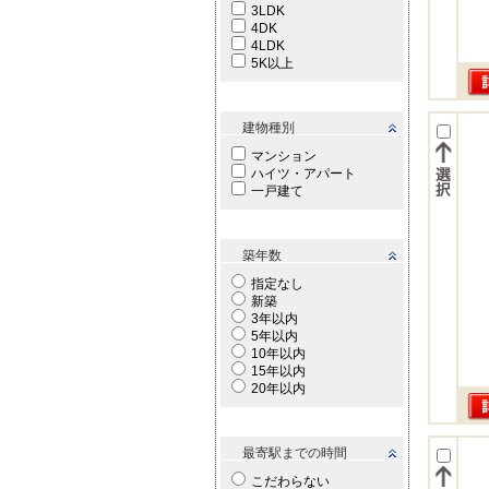
3LDK
4DK
4LDK
5K以上
建物種別
マンション
ハイツ・アパート
一戸建て
築年数
指定なし
新築
3年以内
5年以内
10年以内
15年以内
20年以内
最寄駅までの時間
こだわらない