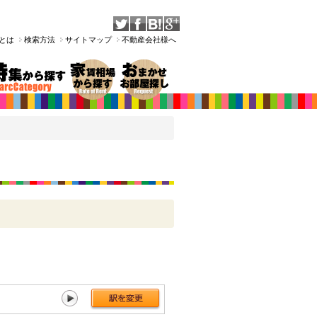
Tとは
検索方法
サイトマップ
不動産会社様へ
大正[130件]
芦原橋[295件]
今宮[284件]
新今宮