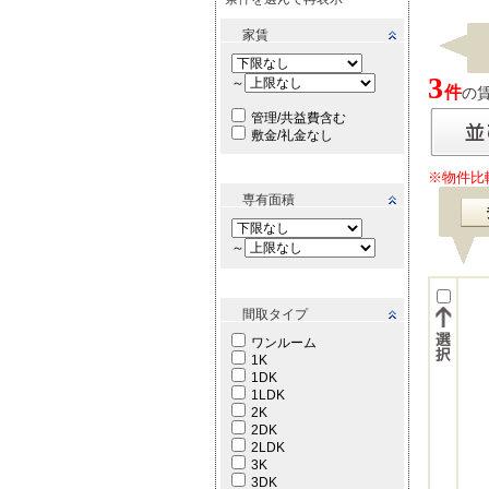
家賃
3
～
件
の賃
管理/共益費含む
敷金/礼金なし
※物件比
専有面積
～
間取タイプ
ワンルーム
1K
1DK
1LDK
2K
2DK
2LDK
3K
3DK