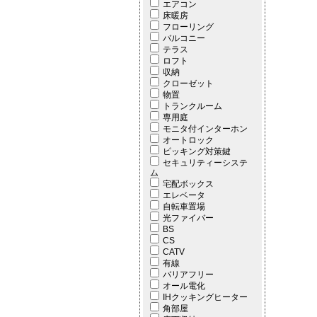
エアコン
床暖房
フローリング
バルコニー
テラス
ロフト
収納
クローゼット
物置
トランクルーム
専用庭
モニタ付インターホン
オートロック
ピッキング対策鍵
セキュリティーシステ
ム
宅配ボックス
エレベータ
自転車置場
光ファイバー
BS
CS
CATV
有線
バリアフリー
オール電化
IHクッキングヒーター
角部屋