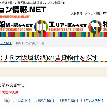
・分譲賃貸・お部屋探しは大阪 賃貸マンション情報NET
大阪 賃貸マンション情報.NE
線から探す
桃谷駅の賃貸物件一覧
(ＪＲ大阪環状線)の賃貸物件を探す
で駅を変更する
Ｒ大阪環状線
大阪[1件]
福島[116件]
野田[118件]
西九条[55件]