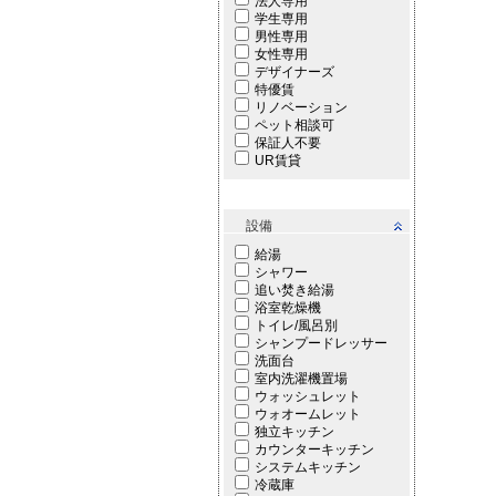
法人専用
学生専用
男性専用
女性専用
デザイナーズ
特優賃
リノベーション
ペット相談可
保証人不要
UR賃貸
設備
給湯
シャワー
追い焚き給湯
浴室乾燥機
トイレ/風呂別
シャンプードレッサー
洗面台
室内洗濯機置場
ウォッシュレット
ウォオームレット
独立キッチン
カウンターキッチン
システムキッチン
冷蔵庫