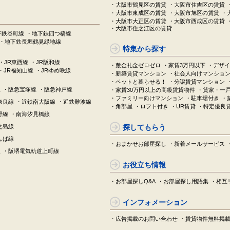
・大阪市鶴見区の賃貸
・大阪市住吉区の賃貸
・大阪市東成区の賃貸
・大阪市旭区の賃貸
・
・大阪市大正区の賃貸
・大阪市西成区の賃貸
・大阪市住之江区の賃貸
下鉄谷町線
・地下鉄四つ橋線
・地下鉄長堀鶴見緑地線
特集から探す
・JR東西線
・JR阪和線
・敷金礼金ゼロゼロ
・家賃3万円以下
・デザイ
・JR福知山線
・JRゆめ咲線
・新築賃貸マンション
・社会人向けマンショ
・ペットと暮らせる！
・分譲賃貸マンション
線
・阪急宝塚線
・阪急神戸線
・家賃30万円以上の高級賃貸物件
・貸家・一
・ファミリー向けマンション
・駐車場付き
・
奈良線
・近鉄南大阪線
・近鉄難波線
・角部屋
・ロフト付き
・UR賃貸
・特定優良
野線
・南海汐見橋線
之島線
探してもらう
んば線
・おまかせお部屋探し
・新着メールサービス
線
・阪堺電気軌道上町線
お役立ち情報
・お部屋探しQ&A
・お部屋探し用語集
・相互
インフォメーション
・広告掲載のお問い合わせ
・賃貸物件無料掲