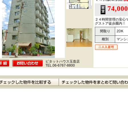
74,00
２４時間管理の安心
グストア徒歩圏内！
間取り
2DK
種別
マンシ
ピタットハウス玉造店
TEL.06-6767-8800