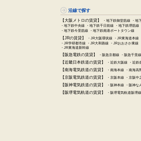
沿線で探す
【大阪メトロの賃貸】
・地下鉄御堂筋線
・地
・地下鉄中央線
・地下鉄千日前線
・地下鉄堺筋線
・地下鉄今里筋線
・地下鉄南港ポートタウン線
【JRの賃貸】
・JR大阪環状線
・JR東海道本線
・JR学研都市線
・JR大和路線
・JRおおさか東線
・JR東海道新幹線
【阪急電鉄の賃貸】
・阪急京都線
・阪急千里
【近畿日本鉄道の賃貸】
・近鉄大阪線
・近鉄
【南海電気鉄道の賃貸】
・南海本線
・南海高
【京阪電気鉄道の賃貸】
・京阪本線
・京阪中
【阪神電気鉄道の賃貸】
・阪神本線
・阪神な
【阪堺電気軌道の賃貸】
・阪堺電気軌道阪堺