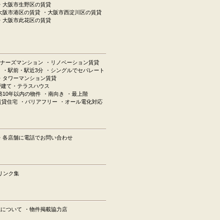
・大阪市生野区の賃貸
大阪市港区の賃貸
・大阪市西淀川区の賃貸
・大阪市此花区の賃貸
ナーズマンション
・リノベーション賃貸
ン
・駅前・駅近3分
・シングルでセパレート
・タワーマンション賃貸
戸建て・テラスハウス
築10年以内の物件
・南向き
・最上階
賃貸住宅
・バリアフリー
・オール電化対応
・各店舗に電話でお問い合わせ
リンク集
載について
・物件掲載協力店