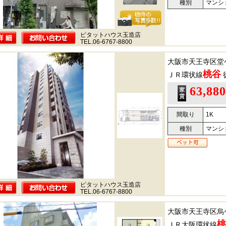
種別
マンシ
ピタットハウス玉造店
TEL.06-6767-8800
大阪市天王寺区堂
桃谷
ＪＲ環状線
63,88
間取り
1K
種別
マンシ
ピタットハウス玉造店
TEL.06-6767-8800
大阪市天王寺区烏
桃
ＪＲ大阪環状線